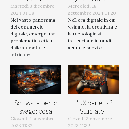
dell'acquisto di
immagini con
Martedì 3 dicembre
Mercoledì 18
2024 01:08
recensioni online
settembre 2024 01:20
intelligenza
Nel vasto panorama
Nell'era digitale in cui
artificiale per
del commercio
viviamo, la creatività e
professionisti
digitale, emerge una
la tecnologia si
creativi
problematica etica
intrecciano in modi
dalle sfumature
sempre nuovi e...
intricate:...
Software per lo
L’UX perfetta?
svago: cosa
Studiate i
riserva il futuro
videogiochi
Giovedì 2 novembre
Giovedì 2 novembre
2023 11:32
2023 11:32